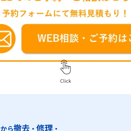
Click
置
撤去
修理
から
・
・