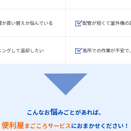
理か買い替えか悩んでいる
配管が短くて室外機の
ニングして返却したい
高所での作業が不安で
悩
こんなお
みごとがあれば、
便利屋
まごころサービス
におまかせください！