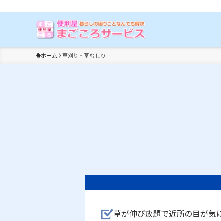
埼玉の便利屋まごころサービス【春日部店】|お困りごとはなんでも解
ホーム
草刈り・草むしり
草が伸び放題で近所の目が気