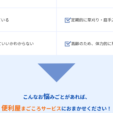
ている
定期的に草刈り・庭手
ていいかわからない
高齢のため、体力的に
悩
こんなお
みごとがあれば、
便利屋
まごころサービス
におまかせください！