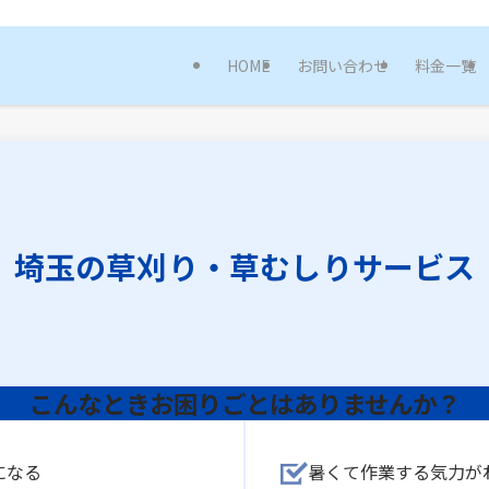
決 | 便利屋まごころサービス｜埼玉県春日部市の便利屋｜なんでも解決！
HOME
お問い合わせ
料金一覧
埼玉の草刈り・草むしりサービス
こんなときお困りごとはありませんか？
になる
暑くて作業する気力が