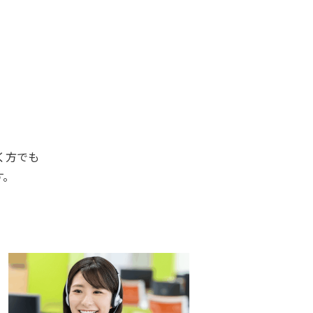
く方でも
す。